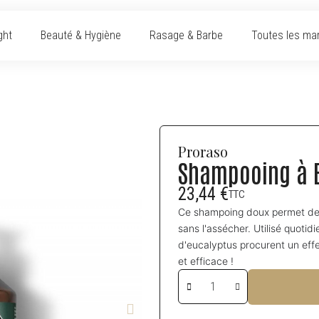
ght
Beauté & Hygiène
Rasage & Barbe
Toutes les ma
Proraso
Shampooing à B
23,44 €
TTC
Ce shampoing doux permet de ne
sans l'assécher. Utilisé quoti
d'eucalyptus procurent un effet
et efficace !