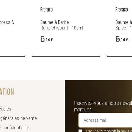
Proraso
Proraso
press &
Baume à Barbe
Baume à
Rafraîchissant - 100ml
Spice - 
20,14 €
20,14 €
ATION
Inscrivez-vous à notre newsl
égales
marques.
 générales de vente
e confidentialité
Je souhaite recevoir la newsle