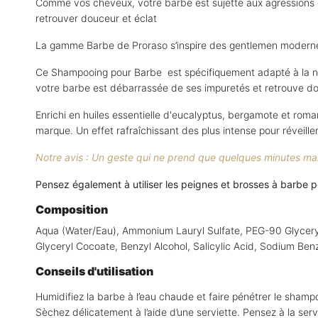
Comme vos cheveux, votre barbe est sujette aux agressions ext
retrouver douceur et éclat
La gamme Barbe de Proraso s’inspire des gentlemen modernes e
Ce Shampooing pour Barbe est spécifiquement adapté à la natu
votre barbe est débarrassée de ses impuretés et retrouve do
Enrichi en huiles essentielle d'eucalyptus, bergamote et roma
marque. Un effet rafraîchissant des plus intense pour réveill
Notre avis : Un geste qui ne prend que quelques minutes mai
Pensez également à utiliser les peignes et brosses à barbe
Composition
Aqua (Water/Eau), Ammonium Lauryl Sulfate, PEG-90 Glyceryl
Glyceryl Cocoate, Benzyl Alcohol, Salicylic Acid, Sodium Be
Conseils d'utilisation
Humidifiez la barbe à l’eau chaude et faire pénétrer le sh
Sèchez délicatement à l’aide d’une serviette. Pensez à la servi