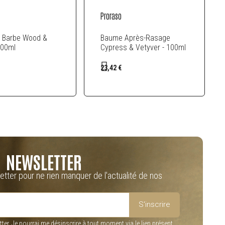
Proraso
 Barbe Wood &
Baume Après-Rasage
100ml
Cypress & Vetyver - 100ml
23,42 €
NEWSLETTER
etter pour ne rien manquer de l'actualité de nos
S'inscrire
tter. Je pourrai me désinscrire à tout moment via le lien présent