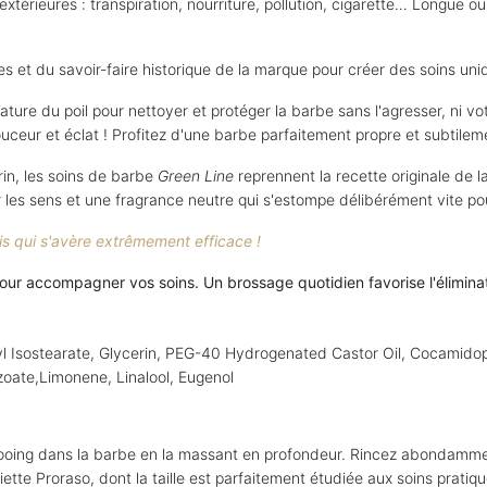
érieures : transpiration, nourriture, pollution, cigarette… Longue ou
t du savoir-faire historique de la marque pour créer des soins uniqu
re du poil pour nettoyer et protéger la barbe sans l'agresser, ni vo
uceur et éclat ! Profitez d'une barbe parfaitement propre et subtil
rin, les soins de barbe
Green Line
reprennent la recette originale de 
er les sens et une fragrance neutre qui s'estompe délibérément vite p
s qui s'avère extrêmement efficace !
 pour accompagner vos soins.
Un brossage quotidien favorise l'éliminat
 Isostearate, Glycerin, PEG-40 Hydrogenated Castor Oil, Cocamidop
nzoate,Limonene, Linalool, Eugenol
ampooing dans la barbe en la massant en profondeur. Rincez abondamm
ette Proraso, dont la taille est parfaitement étudiée aux soins pratiqu