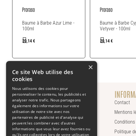
Proraso
Proraso
Baume à Barbe Azur Lime -
Baume à Barbe Cy
100ml
Vetyver - 100ml
20,14 €
20,14 €
×
Ce site Web utilise des
cookies
Nous utilisons des cookies pour
CONTACT
INFORM
personnaliser le contenu, les publicités et
analyser notre trafic. Nous partageons
Du lundi au vendredi, de 9h à 17h.
Contact
également des informations sur votre
utilisation de notre site avec nos
Mentions l
05.59.25.30.21
partenaires de publicité et d'analyse qui
Conditions
peuvent les combiner avec d'autres
client@aegis-pharma.com
informations que vous leur avez fournies ou
Politique d
qu'ils ont collectées lors de votre utilisation