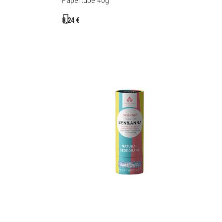
Papertube 40g
8,24 €