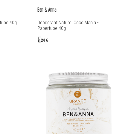
Ben & Anna
rtube 40g
Déodorant Naturel Coco Mania -
Papertube 40g
8,24 €