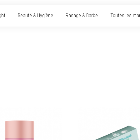
ght
Beauté & Hygiène
Rasage & Barbe
Toutes les ma