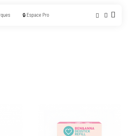
rques
🔒 Espace Pro