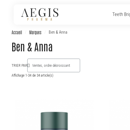
Teeth Bri
Accueil
Marques
Ben & Anna
Ben & Anna
TRIER PAR
Affichage 1-34 de 34 article(s)