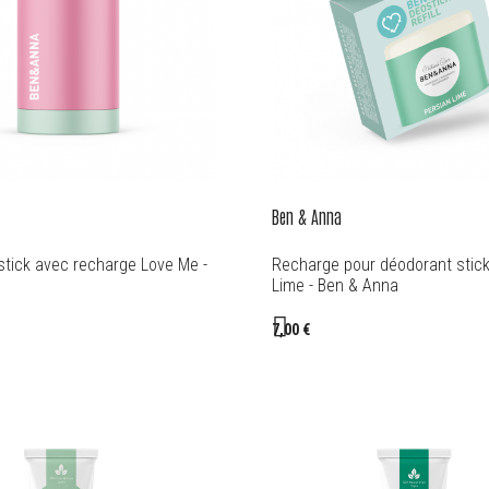
Ben & Anna
tick avec recharge Love Me -
Recharge pour déodorant stick
Lime - Ben & Anna
7,00 €