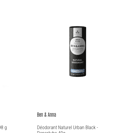
Ben & Anna
98 g
Déodorant Naturel Urban Black -