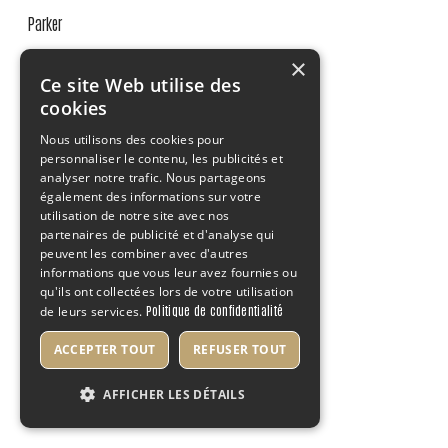
Parker
×
Rasoir Papillon Métal N°99R
Ce site Web utilise des
cookies
47,99 €
Nous utilisons des cookies pour
personnaliser le contenu, les publicités et
analyser notre trafic. Nous partageons
également des informations sur votre
utilisation de notre site avec nos
partenaires de publicité et d'analyse qui
peuvent les combiner avec d'autres
informations que vous leur avez fournies ou
qu'ils ont collectées lors de votre utilisation
Politique de confidentialité
de leurs services.
ACCEPTER TOUT
REFUSER TOUT
AFFICHER LES DÉTAILS