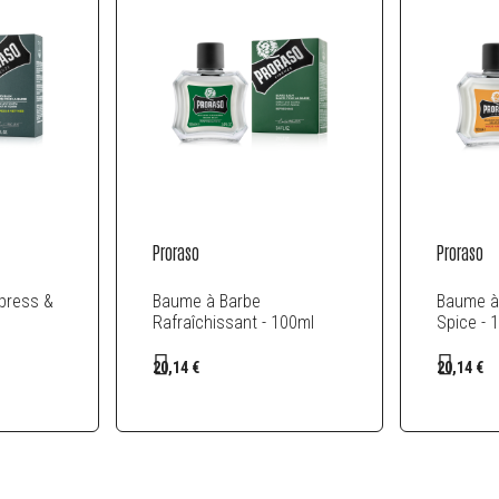
Proraso
Proraso
press &
Baume à Barbe
Baume à
Rafraîchissant - 100ml
Spice - 
20,14 €
20,14 €