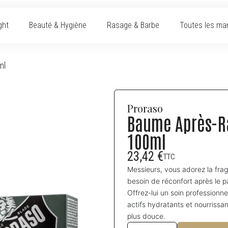
ght
Beauté & Hygiène
Rasage & Barbe
Toutes les ma
ml
Proraso
Baume Après-Ra
100ml
23,42 €
TTC
Messieurs, vous adorez la fra
besoin de réconfort après le 
Offrez-lui un soin profession
actifs hydratants et nourrissan
plus douce.