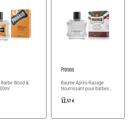
Proraso
 Barbe Wood &
Baume Après-Rasage
100ml
Nourrissant pour barbes
dures - 100 ml
17,57 €