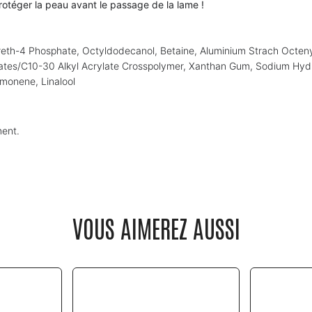
rotéger la peau avant le passage de la lame !
laureth-4 Phosphate, Octyldodecanol, Betaine, Aluminium Strach Octen
ylates/C10-30 Alkyl Acrylate Crosspolymer, Xanthan Gum, Sodium Hydr
imonene, Linalool
ment.
VOUS AIMEREZ AUSSI