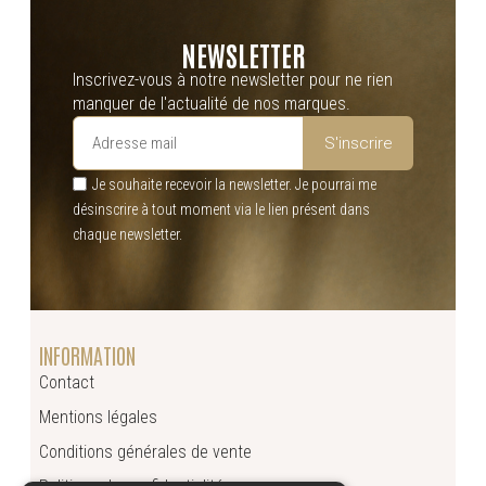
NEWSLETTER
Inscrivez-vous à notre newsletter pour ne rien
manquer de l'actualité de nos marques.
S'inscrire
Je souhaite recevoir la newsletter. Je pourrai me
désinscrire à tout moment via le lien présent dans
chaque newsletter.
INFORMATION
Contact
Mentions légales
Conditions générales de vente