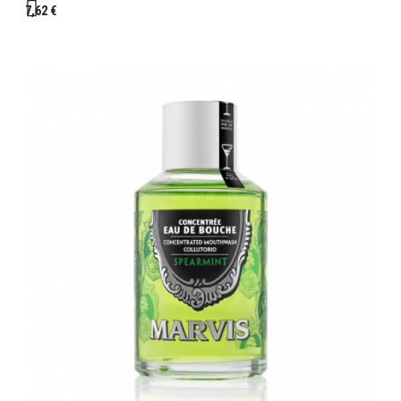
7,62 €