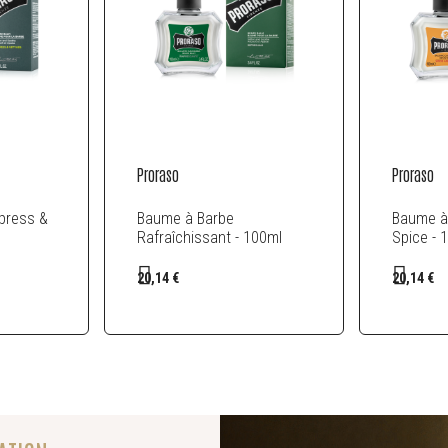
Proraso
Proraso
press &
Baume à Barbe
Baume à
Rafraîchissant - 100ml
Spice - 
20,14 €
20,14 €