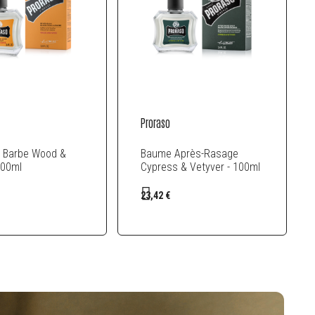
Proraso
 Barbe Wood &
Baume Après-Rasage
100ml
Cypress & Vetyver - 100ml
23,42 €