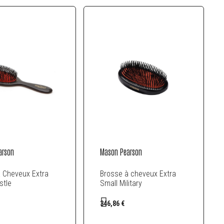
arson
Mason Pearson
à Cheveux Extra
Brosse à cheveux Extra
stle
Small Military
346,86 €