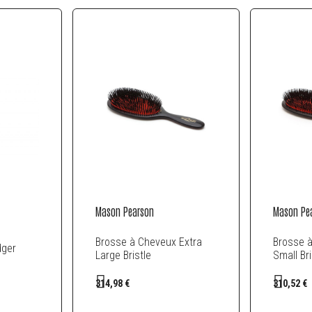
Mason Pearson
Mason Pe
Brosse à Cheveux Extra
Brosse 
dger
Large Bristle
Small Bri
314,98 €
310,52 €