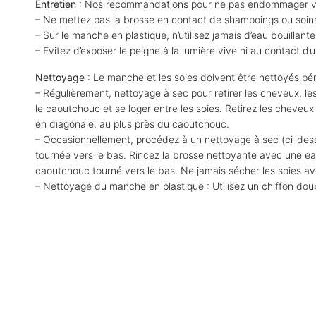
Entretien
: Nos recommandations pour ne pas endommager vo
– Ne mettez pas la brosse en contact de shampoings ou soins 
– Sur le manche en plastique, n’utilisez jamais d’eau bouillant
– Evitez d’exposer le peigne à la lumière vive ni au contact d’
Nettoyage
: Le manche et les soies doivent être nettoyés p
– Régulièrement, nettoyage à sec pour retirer les cheveux, l
le caoutchouc et se loger entre les soies. Retirez les cheveux
en diagonale, au plus près du caoutchouc.
– Occasionnellement, procédez à un nettoyage à sec (ci-dessu
tournée vers le bas. Rincez la brosse nettoyante avec une eau
caoutchouc tourné vers le bas. Ne jamais sécher les soies av
– Nettoyage du manche en plastique : Utilisez un chiffon dou