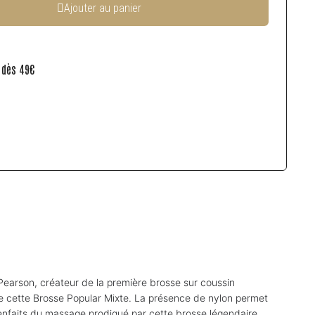
Ajouter au panier
e dès 49€
 Pearson, créateur de la première brosse sur coussin
 cette Brosse Popular Mixte. La présence de nylon permet
ienfaits du massage prodigué par cette brosse légendaire.