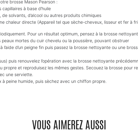
tre brosse Mason Pearson :
capillaires à base d’huile
e, de solvants, d’alcool ou autres produits chimiques
une chaleur directe (Appareil tel que sèche-cheveux, lisseur et fer à fri
ériodiquement. Pour un résultat optimum, pensez à la brosse nettoya
es peaux mortes du cuir chevelu ou la poussière, pouvant obstruer
 à l’aide d’un peigne fin puis passez la brosse nettoyante ou une bros
s) puis renouvelez l’opération avec la brosse nettoyante précédemme
 propre et reproduisez les mêmes gestes. Secouez la brosse pour reti
ec une serviette.
x à peine humide, puis sèchez avec un chiffon propre.
VOUS AIMEREZ AUSSI